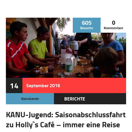
605
0
Besuche
Kommentare
14
September
2016
BERICHTE
Kanubande
KANU-Jugend: Saisonabschlussfahrt
zu Holly`s Café – immer eine Reise