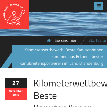
Sie sind hier:
Startseite
Kilometerwettbewerb: Beste Kanuten/innen
kommen aus Erkner – bester
Kanubreitensportverein im Land Brandenburg
Kilometerwettbew
27
Beste
Dezember
2019