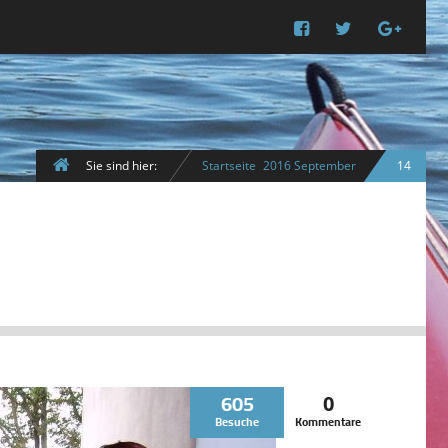
Sie sind hier:
Startseite
2016
September
14
605
0
Besuche
Kommentare