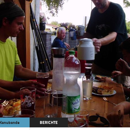
Kanubande
BERICHTE