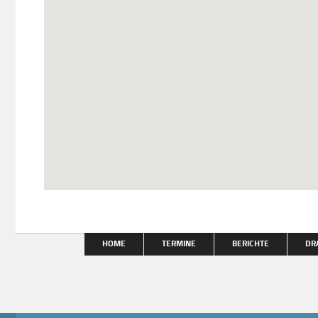
HOME
TERMINE
BERICHTE
DR