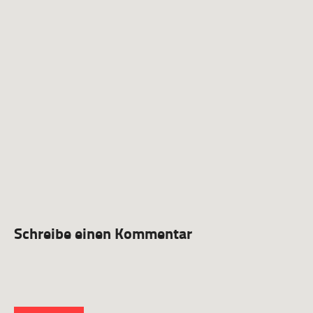
Schreibe einen Kommentar
Deine E-Mail-Adresse wird nicht veröffentlicht.
Erforderliche Felder sind mit
*
markiert