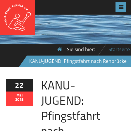
Sie sind hier:
Startseite
KANU-JUGEND: Pfingstfahrt nach Rehbrücke
KANU-
22
JUGEND:
Mai
2018
Pfingstfahrt
nach