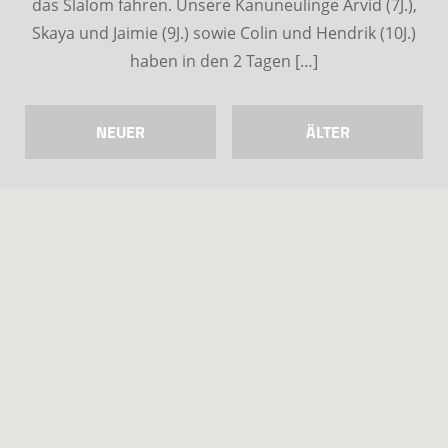
das Slalom fahren. Unsere Kanuneulinge Arvid (7J.),
Skaya und Jaimie (9J.) sowie Colin und Hendrik (10J.)
haben in den 2 Tagen […]
NEUER
ÄLTER
Das diesjährige Pfingstwochenende (19.-21.05.18)
nutzen insgesamt 14 Sportler/innen im Alter von 7 –
47 Jahren, um sich auf den im Juni anstehenden
Wettkampf in Rehbrücke (bei Potsdam)
vorzubereiten. Bei herrlichem Sonnenschein
trainierten wir vorallem das Slalom fahren. Unsere
Kanuneulinge Arvid (7J.), Skaya und Jaimie (9J.) sowie