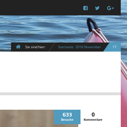
Sie sind hier:
Startseite
2016
November
17
633
0
Besuche
Kommentare