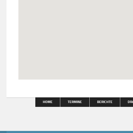
HOME
TERMINE
BERICHTE
DR