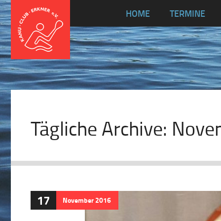
HOME
TERMINE
Tägliche Archive:
Novem
17
November
2016