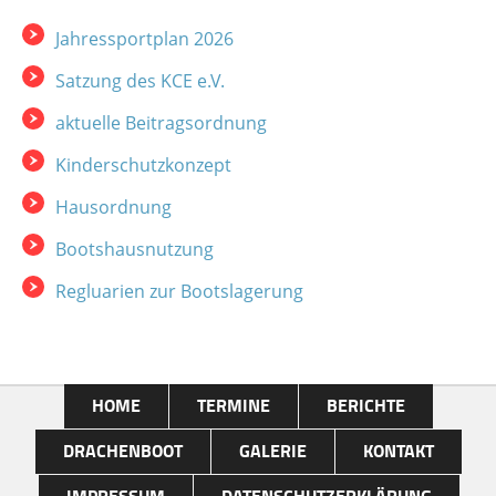
Pendellauf. Diesen absolvierte sie in 53,26 Sek.
Jahressportplan 2026
und erzielte damit ebenfalls den Höchstwert von
100 Punkten. KAT MWW […]
Satzung des KCE e.V.
aktuelle Beitragsordnung
Kinderschutzkonzept
Hausordnung
Bootshausnutzung
Regluarien zur Bootslagerung
HOME
TERMINE
BERICHTE
DRACHENBOOT
GALERIE
KONTAKT
IMPRESSUM
DATENSCHUTZERKLÄRUNG