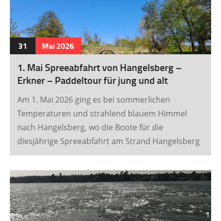
[…]
31
Mai
2026
1. Mai Spreeabfahrt von Hangelsberg –
Erkner – Paddeltour für jung und alt
Am 1. Mai 2026 ging es bei sommerlichen
Temperaturen und strahlend blauem Himmel
nach Hangelsberg, wo die Boote für die
diesjährige Spreeabfahrt am Strand Hangelsberg
eingesetzt wurden. Im Kajak 1er und 2er ging es
um 10:00 Uhr stromabwärts in Richtung Erkner.
Die jüngsten Kanuten der u12 Jahre paddelten mit
einem Jugendlichen oder Erwachsenen, da die
Strecke knapp 30 km betrug. Nach 3,5 Stunden