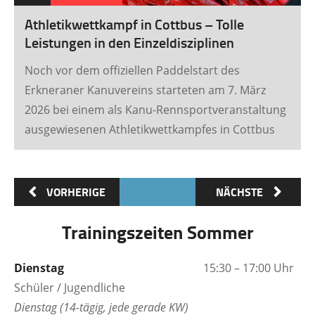
leises knistern / klackern zu hören war. Die u12
Athletikwettkampf in Cottbus – Tolle
zerbrach bei einem kurzfristig anberaumten
Leistungen in den Einzeldisziplinen
Wasser-Training am 10. März 2026 mit Feuereifer
die letzten dünnen Eisschichten / Eisschollen in
Noch vor dem offiziellen Paddelstart des
einem Seitenkanal in der Bucht des Dämeritzsees.
Erkneraner Kanuvereins starteten am 7. März
Der Spaß und die Freude über dieses
2026 bei einem als Kanu-Rennsportveranstaltung
außergewöhnliche Paddeltraining stand den
ausgewiesenen Athletikwettkampfes in Cottbus
Kindern förmlich in den Gesichtern geschrieben.
insgesamt 7 Sportler/innen des Vereins. Die im
Training gezeigten Leistungen abzurufen und sich
mit anderen Nachwuchskanuten u.a. von der
VORHERIGE
NÄCHSTE
Sportschule aus Potsdam, aus den
Trainingszeiten Sommer
Leistungszentren Cottbus, Spremberg und
Rotation Berlin zu messen, stand bei den
Disziplinen Ausdauerlauf, Medizinballweitwurf,
Dienstag
15:30 – 17:00 Uhr
Pendellauf, Gewandheitslauf, 30m Sprint sowie
Schüler / Jugendliche
beim komplexen Athletiktest (KAT) im
Dienstag (14-tägig, jede gerade KW)