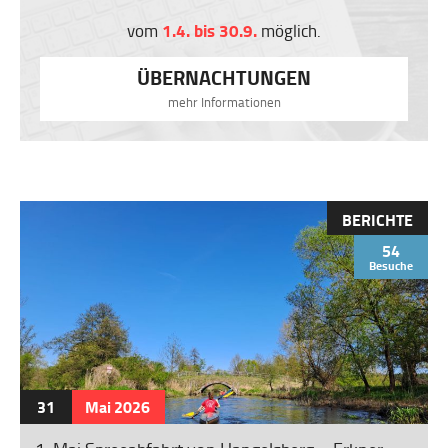
1.4. bis 30.9.
vom
möglich.
ÜBERNACHTUNGEN
mehr Informationen
BERICHTE
54
HIGHLIGHT
Besuche
31
Mai
2026